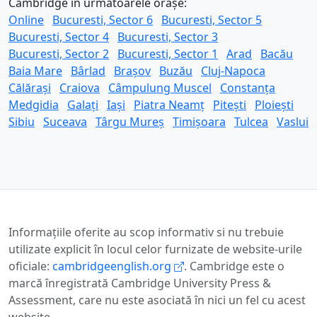
Cambridge în următoarele orașe:
Online
Bucuresti, Sector 6
Bucuresti, Sector 5
Bucuresti, Sector 4
Bucuresti, Sector 3
Bucuresti, Sector 2
Bucuresti, Sector 1
Arad
Bacău
Baia Mare
Bârlad
Brașov
Buzău
Cluj-Napoca
Călărași
Craiova
Câmpulung Muscel
Constanța
Medgidia
Galați
Iași
Piatra Neamț
Pitești
Ploiești
Sibiu
Suceava
Târgu Mureș
Timișoara
Tulcea
Vaslui
Informaţiile oferite au scop informativ si nu trebuie
utilizate explicit în locul celor furnizate de website-urile
oficiale:
cambridgeenglish.org
. Cambridge este o
marcă înregistrată Cambridge University Press &
Assessment, care nu este asociată în nici un fel cu acest