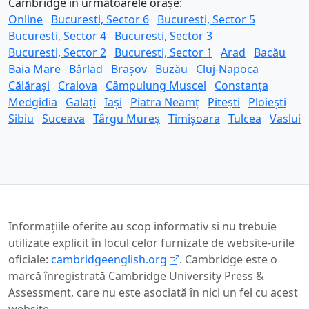
Cambridge în următoarele orașe:
Online
Bucuresti, Sector 6
Bucuresti, Sector 5
Bucuresti, Sector 4
Bucuresti, Sector 3
Bucuresti, Sector 2
Bucuresti, Sector 1
Arad
Bacău
Baia Mare
Bârlad
Brașov
Buzău
Cluj-Napoca
Călărași
Craiova
Câmpulung Muscel
Constanța
Medgidia
Galați
Iași
Piatra Neamț
Pitești
Ploiești
Sibiu
Suceava
Târgu Mureș
Timișoara
Tulcea
Vaslui
Informaţiile oferite au scop informativ si nu trebuie
utilizate explicit în locul celor furnizate de website-urile
oficiale:
cambridgeenglish.org
. Cambridge este o
marcă înregistrată Cambridge University Press &
Assessment, care nu este asociată în nici un fel cu acest