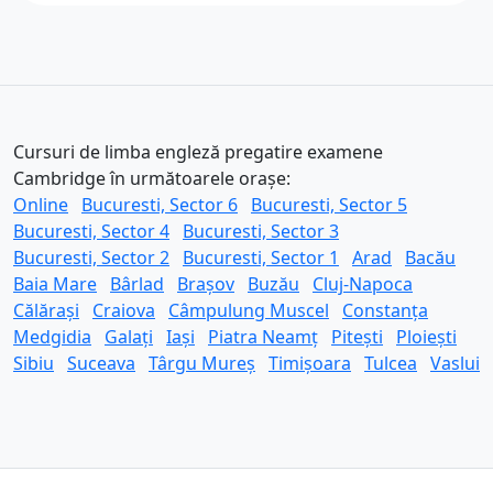
Cursuri de limba engleză pregatire examene
Cambridge în următoarele orașe:
Online
Bucuresti, Sector 6
Bucuresti, Sector 5
Bucuresti, Sector 4
Bucuresti, Sector 3
Bucuresti, Sector 2
Bucuresti, Sector 1
Arad
Bacău
Baia Mare
Bârlad
Brașov
Buzău
Cluj-Napoca
Călărași
Craiova
Câmpulung Muscel
Constanța
Medgidia
Galați
Iași
Piatra Neamț
Pitești
Ploiești
Sibiu
Suceava
Târgu Mureș
Timișoara
Tulcea
Vaslui